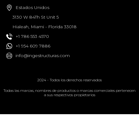
Estados Unidos
3130 W 84Th St Unit 5
Hialeah, Miami - Florida 33018
+1 786 553 4570
+1 954 609 7886
info@ingestructuras.com
2024 - Todos los derechos reservados
Todas las marcas, nombres de productos o marcas comerciales pertenecen
a sus respectivos propietarios